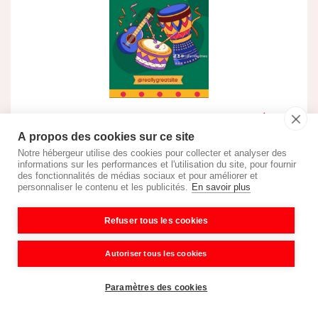
CONCERT DE RUE LE 7 SEPTEMBRE AU CAFÉ
MILLÉSIMES
À propos des cookies sur ce site
07/09/2024 15:00
88 Rue de Picpus, Paris, France
Notre hébergeur utilise des cookies pour collecter et analyser des
informations sur les performances et l'utilisation du site, pour fournir
Les choristes de Podium vous proposent un mini-concert gratuit à
des fonctionnalités de médias sociaux et pour améliorer et
l’occasion des 80 ans de la Libération ! Samedi 7 septembre à 15h,
personnaliser le contenu et les publicités.
En savoir plus
devant le Café Millésimes, les hommes en marinière vous chanteront
des chansons de leur spectacle « Olympe X : double-je(ux) » qui est
repris les 26 et 27 octobre au Théâtre de Vanves pour 3 dates
Refuser tous les cookies
exceptionnelles !
Autoriser tous les cookies
EN SAVOIR PLUS
Paramètres des cookies