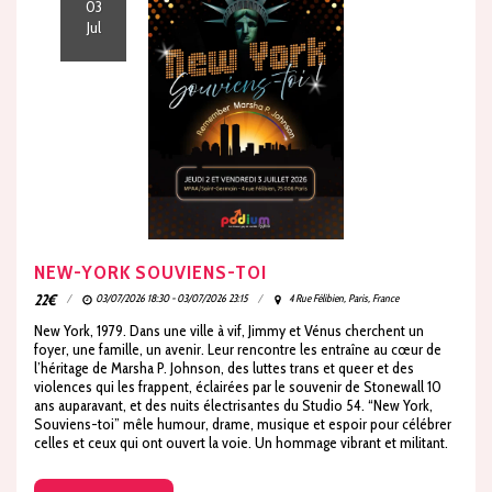
03
Jul
NEW-YORK SOUVIENS-TOI
22
€
03/07/2026 18:30 - 03/07/2026 23:15
4 Rue Félibien, Paris, France
New York, 1979. Dans une ville à vif, Jimmy et Vénus cherchent un
foyer, une famille, un avenir. Leur rencontre les entraîne au cœur de
l’héritage de Marsha P. Johnson, des luttes trans et queer et des
violences qui les frappent, éclairées par le souvenir de Stonewall 10
ans auparavant, et des nuits électrisantes du Studio 54. “New York,
Souviens-toi” mêle humour, drame, musique et espoir pour célébrer
celles et ceux qui ont ouvert la voie. Un hommage vibrant et militant.