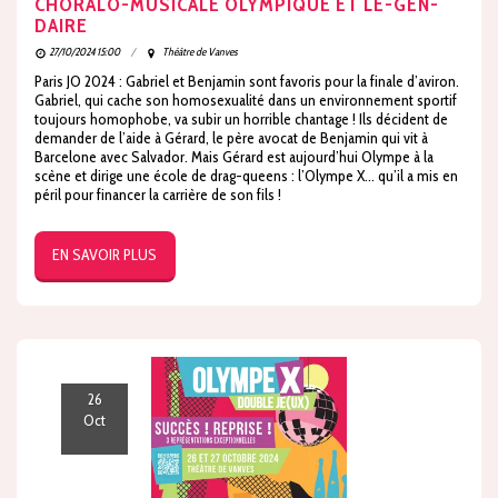
CHORALO-MUSICALE OLYMPIQUE ET LE-GEN-
DAIRE
27/10/2024 15:00
Théâtre de Vanves
Paris JO 2024 : Gabriel et Benjamin sont favoris pour la finale d’aviron.
Gabriel, qui cache son homosexualité dans un environnement sportif
toujours homophobe, va subir un horrible chantage ! Ils décident de
demander de l’aide à Gérard, le père avocat de Benjamin qui vit à
Barcelone avec Salvador. Mais Gérard est aujourd’hui Olympe à la
scène et dirige une école de drag-queens : l’Olympe X… qu’il a mis en
péril pour financer la carrière de son fils !
EN SAVOIR PLUS
26
Oct