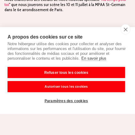
toi
" que nous jouerons sur scène les 10 et 11 juillet à la MPAA St-Germain
dans le 6e arrondissement de Paris.
À propos des cookies sur ce site
Notre hébergeur utilise des cookies pour collecter et analyser des
informations sur les performances et l'utilisation du site, pour fournir
des fonctionnalités de médias sociaux et pour améliorer et
personnaliser le contenu et les publicités.
En savoir plus
Refuser tous les cookies
ACCUEIL
À PROPOS
AGENDA
GALERIE
PLUS
Podium Paris - Le chœur gay de variété
Autoriser tous les cookies
Droits d'auteur © 2026 Tous droits réservés
Mentions légales
Paramètres des cookies