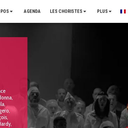
OPOS
AGENDA
LES CHORISTES
PLUS
ce 
donna, 
a, 
ero, 
is, 
ardy, 