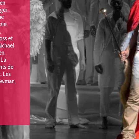
en 
er, 
e 
ie, 
 
ss et 
ichael 
n, 
La 
ts de 
 Les 
owman, 