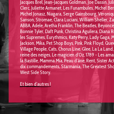
Jacques Brel, Jean-Jacques Goldman, Joe Dassin, Juli
Clerc, Juliette Armanet, Les Funambules, Michel Berg
Michel Jonasz, Niagara, Serge Gainsbourg, Véroniqu
Sanson, Stromae, Clara Luciani, William Sheller, Zaz
ABBA, Adele, Aretha Franklin, The Beatles, Beyoncé,
Bonnie Tyler, Daft Punk, Christina Aguilera, Diana Ro
les Supremes, Eurythmics, Katy Perry, Lady Gaga, M
Jackson, Mika, Pet Shop Boys, Pink, Pink Floyd, Quee
Village People, Cats, Chorus Line, Glee, La La Land, 
reine des neiges, Le magicien d’Oz, 1789 - Les aman
la Bastille, Mamma Mia, Peau d’âne, Rent, Sister Act,
dix commandements, Starmania, The Greatest Sh
West Side Story.
Et bien d’autres !